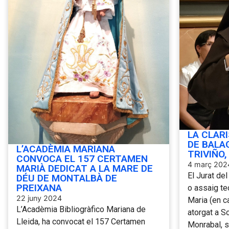
LA CLAR
DE BALA
L’ACADÈMIA MARIANA
TRIVIÑO,
CONVOCA EL 157 CERTAMEN
4 març 202
MARIÀ DEDICAT A LA MARE DE
El Jurat del
DÉU DE MONTALBÀ DE
PREIXANA
o assaig te
22 juny 2024
Maria (en ca
L’Acadèmia Bibliogràfico Mariana de
atorgat a So
Lleida, ha convocat el 157 Certamen
Monrabal, s