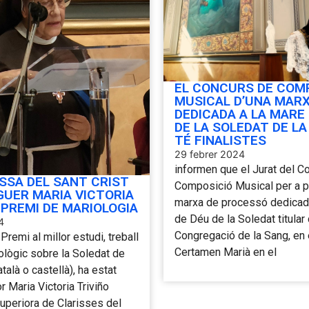
EL CONCURS DE COM
MUSICAL D’UNA MAR
DEDICADA A LA MARE
DE LA SOLEDAT DE LA
TÉ FINALISTES
29 febrer 2024
informen que el Jurat del C
ISSA DEL SANT CRIST
Composició Musical per a p
GUER MARIA VICTORIA
marxa de processó dedicad
 PREMI DE MARIOLOGIA
de Déu de la Soledat titular 
4
Congregació de la Sang, en 
 Premi al millor estudi, treball
Certamen Marià en el
ològic sobre la Soledat de
talà o castellà), ha estat
r Maria Victoria Triviño
uperiora de Clarisses del