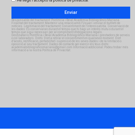
Enviar
Responsable del tractament: Pontifícia i Reial Acadèmia Bibliogràfico-Mariana.
Finalitat del tractament: Mantenir una relació amb l’Usuari i enviar el butlletí de
notícies. Legitimació del tractament: Consentiment de l’interessat/da. Conservació de
les dades: Es conservaran durant el temps que hi hagi un interès mutu o durant el
temps que sigui necessari per al compliment d’obligacions legals.
Destinataris:Pontifícia i Reial Acadèmia Bibliogràfico-Mariana i prestadors de serveis
o col·laboradors. Drets: Dret a retirar el consentiment en qualsevol moment. Dret
d’accés, rectificació, portabilitat i supressió de les seves dades i de la limitació o
oposició al seu tractament. Dades de contacte per exercir els teus drets:
academiabibliograficomariana@gmail.com Informació addicional: Podeu trobar més
informació a la nostra Política de Privacitat.