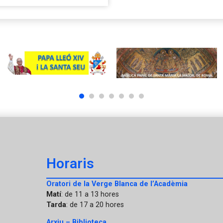
1
2
3
4
5
6
7
Horaris
Oratori de la Verge Blanca de l’Acadèmia
Matí
: de 11 a 13 hores
Tarda
: de 17 a 20 hores
Arxiu – Biblioteca