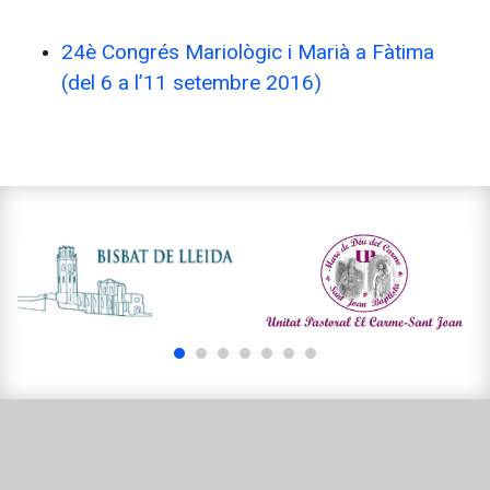
24è Congrés Mariològic i Marià a Fàtima
(del 6 a l’11 setembre 2016)
1
2
3
4
5
6
7