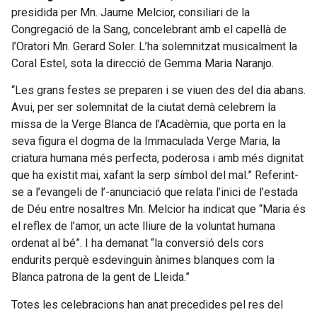
presidida per Mn. Jaume Melcior, consiliari de la
Congregació de la Sang, concelebrant amb el capellà de
l’Oratori Mn. Gerard Soler. L’ha solemnitzat musicalment la
Coral Estel, sota la direcció de Gemma Maria Naranjo.
“Les grans festes se preparen i se viuen des del dia abans.
Avui, per ser solemnitat de la ciutat demà celebrem la
missa de la Verge Blanca de l’Acadèmia, que porta en la
seva figura el dogma de la Immaculada Verge Maria, la
criatura humana més perfecta, poderosa i amb més dignitat
que ha existit mai, xafant la serp símbol del mal.” Referint-
se a l’evangeli de l’-anunciació que relata l’inici de l’estada
de Déu entre nosaltres Mn. Melcior ha indicat que “Maria és
el reflex de l’amor, un acte lliure de la voluntat humana
ordenat al bé”. I ha demanat “la conversió dels cors
endurits perquè esdevinguin ànimes blanques com la
Blanca patrona de la gent de Lleida.”
Totes les celebracions han anat precedides pel res del