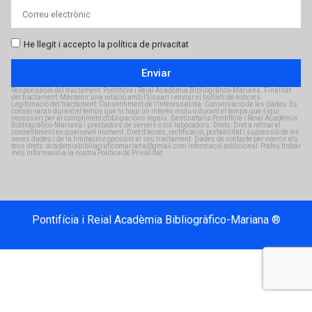
He llegit i accepto la política de privacitat
Enviar
Responsable del tractament: Pontifícia i Reial Acadèmia Bibliogràfico-Mariana. Finalitat
del tractament: Mantenir una relació amb l’Usuari i enviar el butlletí de notícies.
Legitimació del tractament: Consentiment de l’interessat/da. Conservació de les dades: Es
conservaran durant el temps que hi hagi un interès mutu o durant el temps que sigui
necessari per al compliment d’obligacions legals. Destinataris:Pontifícia i Reial Acadèmia
Bibliogràfico-Mariana i prestadors de serveis o col·laboradors. Drets: Dret a retirar el
consentiment en qualsevol moment. Dret d’accés, rectificació, portabilitat i supressió de les
seves dades i de la limitació o oposició al seu tractament. Dades de contacte per exercir els
teus drets: academiabibliograficomariana@gmail.com Informació addicional: Podeu trobar
més informació a la nostra Política de Privacitat.
Pontifícia i Reial Acadèmia Bibliogràfico-Mariana ®