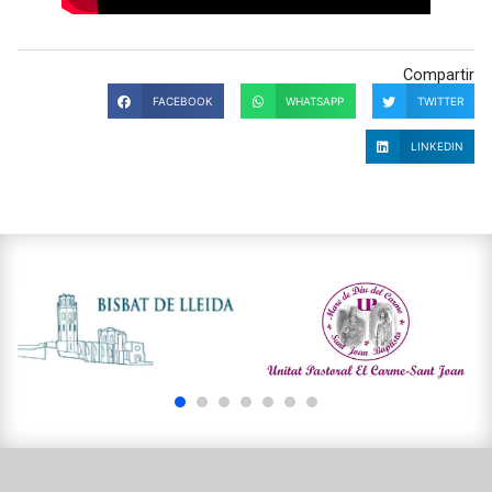
Compartir
FACEBOOK
WHATSAPP
TWITTER
LINKEDIN
1
2
3
4
5
6
7