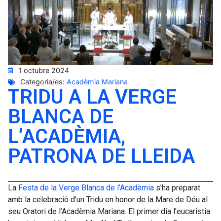
1 octubre 2024
Categoria/es:
Acadèmia Mariana
TRIDU A LA VERGE
BLANCA DE
L’ACADÈMIA,
PATRONA DE LLEIDA
La
Festa de la Verge Blanca de
l’Acadèmia
s’ha preparat
amb la celebració d’un Tridu en honor de la Mare de Déu al
seu Oratori de l’Acadèmia Mariana. El primer dia l’eucaristia