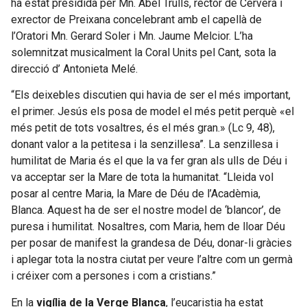
ha estat presidida per Mn. Abel Trulls, rector de Cervera i
exrector de Preixana concelebrant amb el capellà de
l’Oratori Mn. Gerard Soler i Mn. Jaume Melcior. L’ha
solemnitzat musicalment la Coral Units pel Cant, sota la
direcció d’ Antonieta Melé.
“Els deixebles discutien qui havia de ser el més important,
el primer. Jesús els posa de model el més petit perquè «el
més petit de tots vosaltres, és el més gran.» (Lc 9, 48),
donant valor a la petitesa i la senzillesa”. La senzillesa i
humilitat de Maria és el que la va fer gran als ulls de Déu i
va acceptar ser la Mare de tota la humanitat. “Lleida vol
posar al centre Maria, la Mare de Déu de l’Acadèmia,
Blanca. Aquest ha de ser el nostre model de ‘blancor’, de
puresa i humilitat. Nosaltres, com Maria, hem de lloar Déu
per posar de manifest la grandesa de Déu, donar-li gràcies
i aplegar tota la nostra ciutat per veure l’altre com un germà
i créixer com a persones i com a cristians.”
En la
vigília de la Verge Blanca
, l’eucaristia ha estat