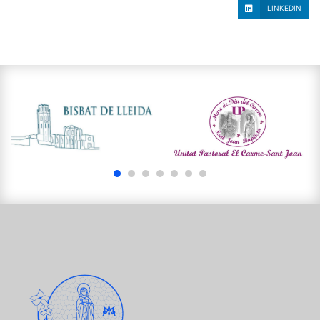
LINKEDIN
1
2
3
4
5
6
7