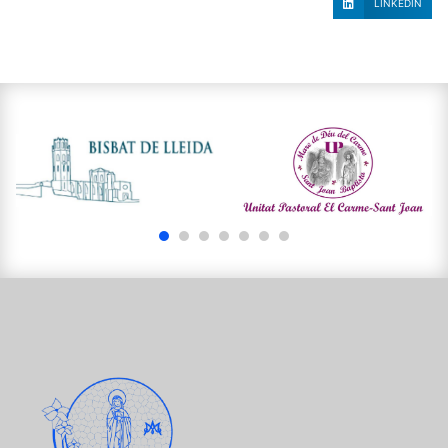
LINKEDIN
1
2
3
4
5
6
7