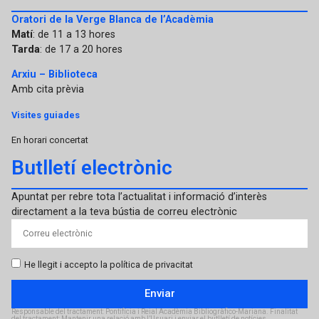
Oratori de la Verge Blanca de l’Acadèmia
Matí
: de 11 a 13 hores
Tarda
: de 17 a 20 hores
Arxiu – Biblioteca
Amb cita prèvia
Visites guiades
En horari concertat
Butlletí electrònic
Apuntat per rebre tota l’actualitat i informació d’interès
directament a la teva bústia de correu electrònic
He llegit i accepto la política de privacitat
Enviar
Responsable del tractament: Pontifícia i Reial Acadèmia Bibliogràfico-Mariana. Finalitat
del tractament: Mantenir una relació amb l’Usuari i enviar el butlletí de notícies.