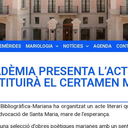
EMÈRIDES
MARIOLOGIA
NOTÍCIES
AGENDA
CON
ADÈMIA PRESENTA L’ACT
TITUIRÀ EL CERTAMEN 
ibliogràfica-Mariana ha organitzat un acte literari q
advocació de Santa Maria, mare de l’esperança.
d’una selecció d’obres poètiques marianes amb un senti