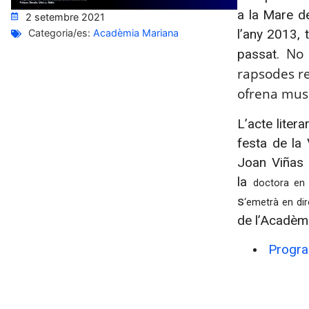
a la Mare d
2 setembre 2021
l’any 2013, 
Categoria/es:
Acadèmia Mariana
No 
passat.
rapsodes re
ofrena
musi
L’acte liter
festa de la
Joan Viñas 
la
doctora en 
s
‘emetrà en dir
de l’Acadèm
Progr