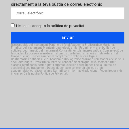
directament a la teva bústia de correu electrònic
He llegit i accepto la política de privacitat
Enviar
Responsable del tractament: Pontifícia i Reial Acadèmia Bibliogràfico-Mariana.
Finalitat del tractament: Mantenir una relació amb l’Usuari i enviar el butlletí de
notícies. Legitimació del tractament: Consentiment de l’interessat/da. Conservació de
les dades: Es conservaran durant el temps que hi hagi un interès mutu o durant el
temps que sigui necessari per al compliment d’obligacions legals.
Destinataris:Pontifícia i Reial Acadèmia Bibliogràfico-Mariana i prestadors de serveis
o col·laboradors. Drets: Dret a retirar el consentiment en qualsevol moment. Dret
d’accés, rectificació, portabilitat i supressió de les seves dades i de la limitació o
oposició al seu tractament. Dades de contacte per exercir els teus drets:
academiabibliograficomariana@gmail.com Informació addicional: Podeu trobar més
informació a la nostra Política de Privacitat.