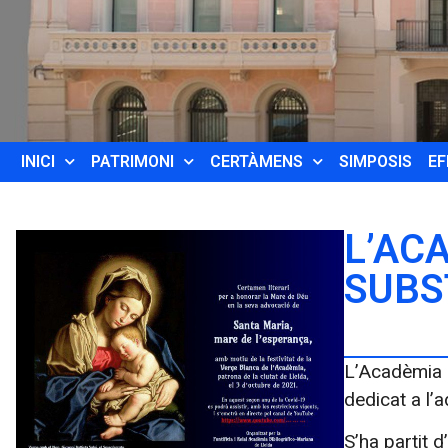
INICI
PATRIMONI
CERTÀMENS
SIMPOSIS
EF
L’AC
SUBS
L’Acadèmia B
dedicat a l’
S’ha partit 