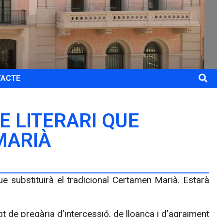
TACTE
E LITERARI QUE
MARIÀ
ue substituirà el tradicional Certamen Marià. Estarà
t de pregària d’intercessió, de lloança i d’agraïment