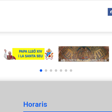
1
2
3
4
5
6
7
Horaris