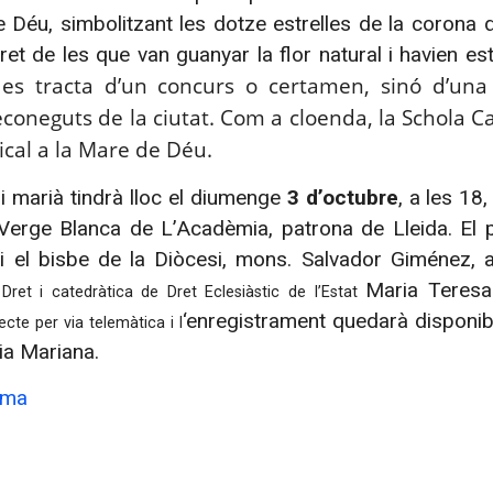
e Déu, simbolitzant les dotze estrelles de la coron
tret de les que van guanyar la flor natural i havien e
es tracta d’un concurs o certamen, sinó d’una o
coneguts de la ciutat. Com a cloenda, l
a Schola C
cal a la Mare de Déu.
ari marià tindrà lloc el diumenge
3 d’octubre
, a les 18
 Verge Blanca de L’Acadèmia, patrona de Lleida. El p
i el bisbe de la Diòcesi, mons. Salvador Giménez,
Maria Teresa
Dret i catedràtica de Dret Eclesiàstic de l’Estat
‘enregistrament quedarà disponibl
ecte per via telemàtica i l
ia Mariana.
ama