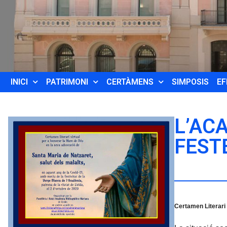
INICI
PATRIMONI
CERTÀMENS
SIMPOSIS
EF
L’AC
FEST
Certamen Literari