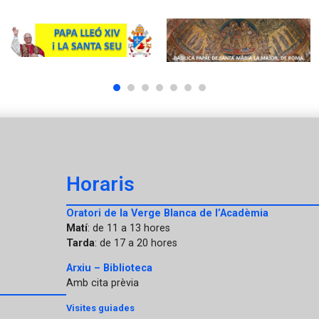
1
2
3
4
5
6
7
Horaris
Oratori de la Verge Blanca de l’Acadèmia
Matí
: de 11 a 13 hores
Tarda
: de 17 a 20 hores
Arxiu – Biblioteca
Amb cita prèvia
Visites guiades