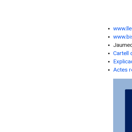
www.lle
www.bis
Jaumed
Cartell
Explicac
Actes r