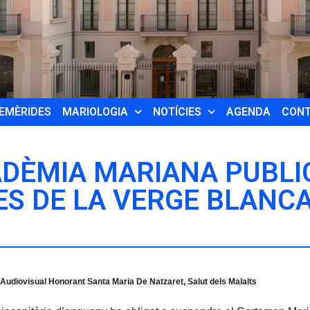
EMÈRIDES
MARIOLOGIA
NOTÍCIES
AGENDA
CON
ADÈMIA MARIANA PUBLI
ES DE LA VERGE BLANC
 Audiovisual Honorant Santa Maria De Natzaret, Salut dels Malalts