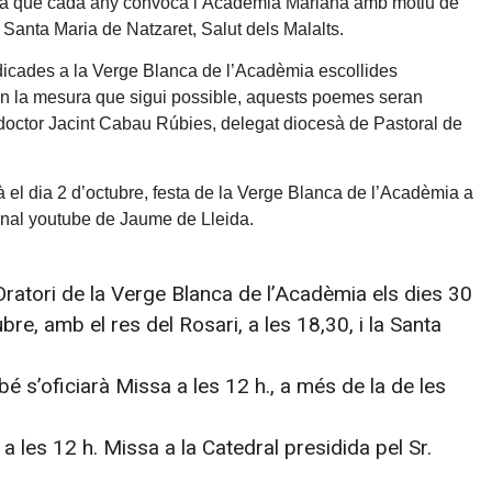
arià que cada any convoca l’Acadèmia Mariana amb motiu de
 a Santa Maria de Natzaret, Salut dels Malalts.
edicades a la Verge Blanca de l’Acadèmia escollides
En la mesura que sigui possible, aquests poemes seran
 doctor Jacint Cabau Rúbies, delegat diocesà de Pastoral de
 el dia 2 d’octubre, festa de la Verge Blanca de l’Acadèmia a
canal youtube de Jaume de Lleida.
’Oratori de la Verge Blanca de l’Acadèmia els dies 30
re, amb el res del Rosari, a les 18,30, i la Santa
bé s’oficiarà Missa a les 12 h., a més de la de les
 a les 12 h. Missa a la Catedral presidida pel Sr.