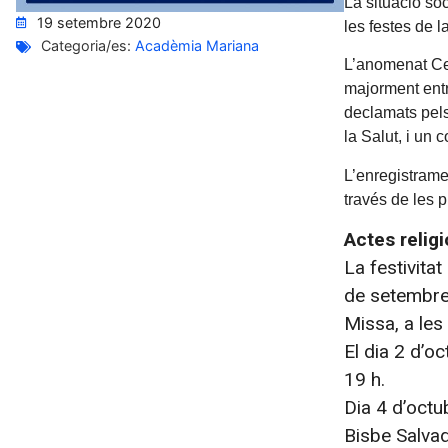
La situació s
19 setembre 2020
les festes de l
Categoria/es:
Acadèmia Mariana
L’anomenat Cer
majorment entr
declamats pels
la Salut, i un 
L’enregistrame
través de les 
Actes relig
La festivita
de setembre 
Missa, a les
El dia 2 d’o
19 h.
Dia 4 d’octub
Bisbe Salvad