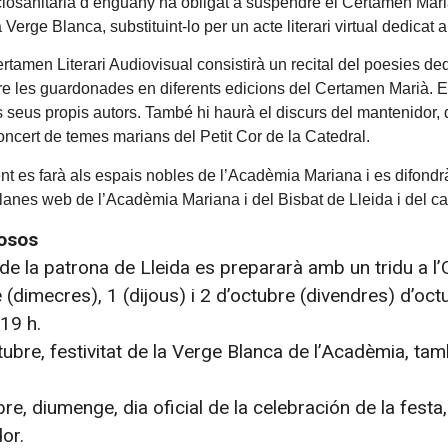
ociosanitària d’enguany ha obligat a suspendre el Certamen M
a Verge Blanca, substituint-lo per un acte literari virtual dedicat
tamen Literari Audiovisual consistirà un recital del poesies d
e les guardonades en diferents edicions del Certamen Marià. 
 seus propis autors. També hi haurà el discurs del mantenidor,
concert de temes marians del Petit Cor de la Catedral.
nt es farà als espais nobles de l’Acadèmia Mariana i es difondrà
planes web de l’Acadèmia Mariana i del Bisbat de Lleida i del 
iosos
t de la patrona de Lleida es prepararà amb un tridu a l
(dimecres), 1 (dijous) i 2 d’octubre (divendres) d’octub
 19 h.
ctubre, festivitat de la Verge Blanca de l’Acadèmia, tam
re, diumenge, dia oficial de la celebración de la festa,
or.