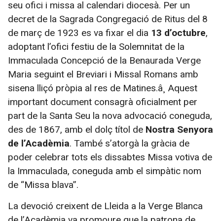
seu ofici i missa al calendari diocesà. Per un
decret de la Sagrada Congregació de Ritus del 8
de març de 1923 es va fixar el dia
13 d’octubre
,
adoptant l’ofici festiu de la Solemnitat de la
Immaculada Concepció de la Benaurada Verge
Maria seguint el Breviari i Missal Romans amb
sisena lliçó pròpia al res de Matines.â¸ Aquest
important document consagrà oficialment per
part de la Santa Seu la nova advocació coneguda,
des de 1867, amb el dolç títol de
Nostra Senyora
de l’Acadèmia
. També s’atorgà la gràcia de
poder celebrar tots els dissabtes Missa votiva de
la Immaculada, coneguda amb el simpàtic nom
de “Missa blava”.
La devoció creixent de Lleida a la Verge Blanca
de l’Acadèmia va promoure que la patrona de