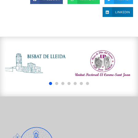
LINKEDIN
1
2
3
4
5
6
7