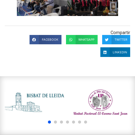
Compartir
FACEBOOK
WHATSAPP
TWITTER
LINKEDIN
1
2
3
4
5
6
7