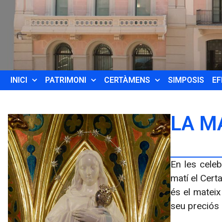
INICI
PATRIMONI
CERTÀMENS
SIMPOSIS
EF
LA M
En les celeb
matí el Cert
és el mateix
seu preciós 