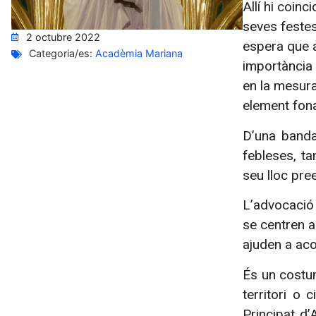
Allí hi coin
seves festes 
2 octubre 2022
espera que au
Categoria/es:
Acadèmia Mariana
importància 
en la mesura
element fona
D’una banda
febleses, ta
seu lloc pre
L’advocació 
se centren a
ajuden a ac
És un costu
territori o
Principat d