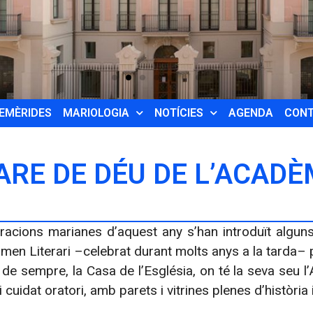
EMÈRIDES
MARIOLOGIA
NOTÍCIES
AGENDA
CON
ARE DE DÉU DE L’ACADÈ
racions marianes d’aquest any s’han introduït algun
amen Literari –celebrat durant molts anys a la tarda– p
 de sempre, la Casa de l’Església, on té la seva seu l
i cuidat oratori, amb parets i vitrines plenes d’històri