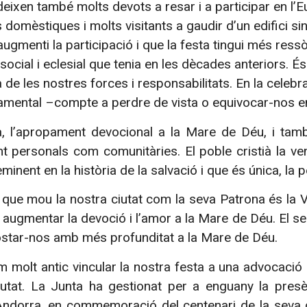
cideixen també molts devots a resar i a participar en l’
domèstiques i molts visitants a gaudir d’un edifici sing
gmenti la participació i que la festa tingui més ressò a
social i eclesial que tenia en les dècades anteriors. És
 de les nostres forces i responsabilitats. En la celeb
mental –compte a perdre de vista o equivocar-nos en 
, l’apropament devocional a la Mare de Déu, i tamb
nt personals com comunitàries. El poble cristià la v
eminent en la història de la salvació i que és única, la
que mou la nostra ciutat com la seva Patrona és la 
 augmentar la devoció i l’amor a la Mare de Déu. El se
ostar-nos amb més profunditat a la Mare de Déu.
m molt antic vincular la nostra festa a una advocac
 ciutat. La Junta ha gestionat per a enguany la pre
’Andorra, en commemoració del centenari de la seva c