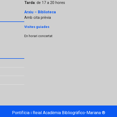
Tarda
: de 17 a 20 hores
Arxiu – Biblioteca
Amb cita prèvia
Visites guiades
En horari concertat
Pontifícia i Reial Acadèmia Bibliogràfico-Mariana ®