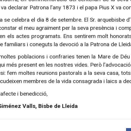
 va declarar Patrona l’any 1873 i el papa Pius X va co
a se celebra el dia 8 de setembre. El Sr. arquebisbe d’
constar el meu agraïment per la seva presència i compa
r en els actes programats. Ens sentirem molt honor
e familiars i coneguts la devoció a la Patrona de Lleid
oltes poblacions i confraries tenen la Mare de Déu
ui més present en les nostres vides. Però l’advocació
si: fem moltes reunions pastorals a la seva casa, tots
 acudeixen membres de la vida consagrada i laics a de
fecte i benedicció,
Giménez Valls, Bisbe de Lleida