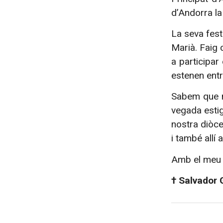
d’Andorra la
La seva fest
Marià. Faig 
a participa
estenen entr
Sabem que m
vegada estig
nostra diòce
i també allí
Amb el meu a
† Salvador 