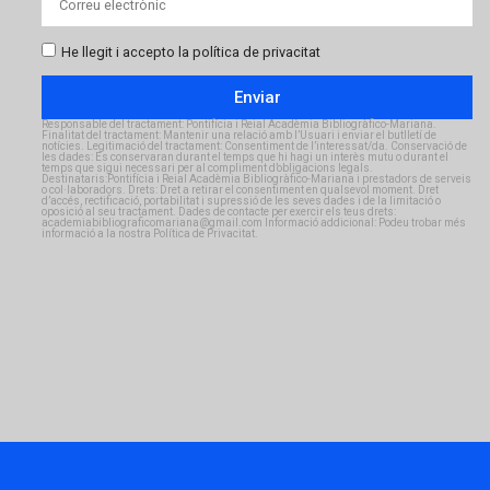
He llegit i accepto la política de privacitat
Enviar
Responsable del tractament: Pontifícia i Reial Acadèmia Bibliogràfico-Mariana.
Finalitat del tractament: Mantenir una relació amb l’Usuari i enviar el butlletí de
notícies. Legitimació del tractament: Consentiment de l’interessat/da. Conservació de
les dades: Es conservaran durant el temps que hi hagi un interès mutu o durant el
temps que sigui necessari per al compliment d’obligacions legals.
Destinataris:Pontifícia i Reial Acadèmia Bibliogràfico-Mariana i prestadors de serveis
o col·laboradors. Drets: Dret a retirar el consentiment en qualsevol moment. Dret
d’accés, rectificació, portabilitat i supressió de les seves dades i de la limitació o
oposició al seu tractament. Dades de contacte per exercir els teus drets:
academiabibliograficomariana@gmail.com Informació addicional: Podeu trobar més
informació a la nostra Política de Privacitat.