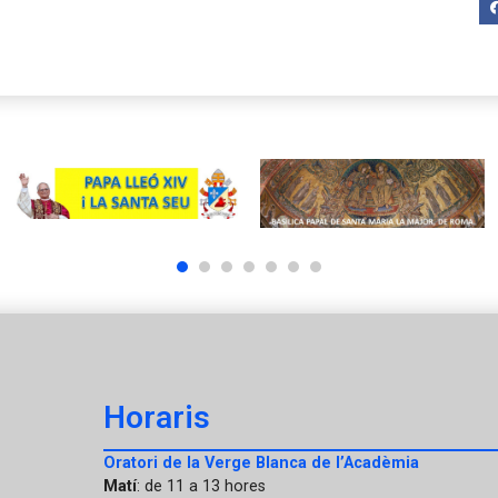
1
2
3
4
5
6
7
Horaris
Oratori de la Verge Blanca de l’Acadèmia
Matí
: de 11 a 13 hores