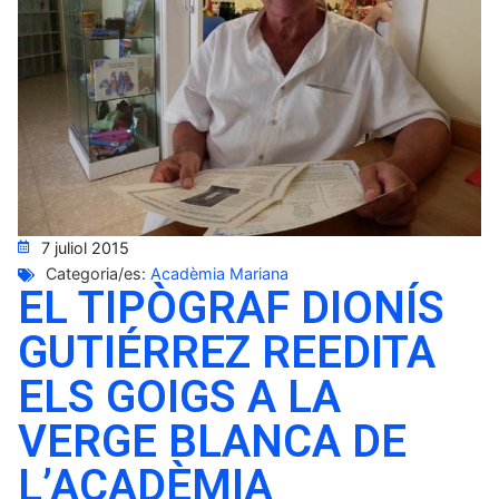
7 juliol 2015
Categoria/es:
Acadèmia Mariana
EL TIPÒGRAF DIONÍS
GUTIÉRREZ REEDITA
ELS GOIGS A LA
VERGE BLANCA DE
L’ACADÈMIA