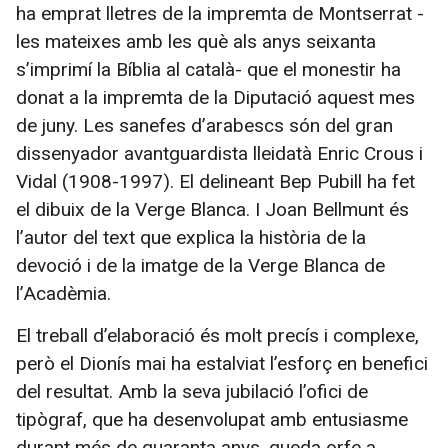
ha emprat lletres de la impremta de Montserrat -
les mateixes amb les què als anys seixanta
s’imprimí la Bíblia al català- que el monestir ha
donat a la impremta de la Diputació aquest mes
de juny. Les sanefes d’arabescs són del gran
dissenyador avantguardista lleidatà Enric Crous i
Vidal (1908-1997). El delineant Bep Pubill ha fet
el dibuix de la Verge Blanca. I Joan Bellmunt és
l’autor del text que explica la història de la
devoció i de la imatge de la Verge Blanca de
l’Acadèmia.
El treball d’elaboració és molt precís i complexe,
però el Dionís mai ha estalviat l’esforç en benefici
del resultat. Amb la seva jubilació l’ofici de
tipògraf, que ha desenvolupat amb entusiasme
durant més de quaranta anys, queda orfe a