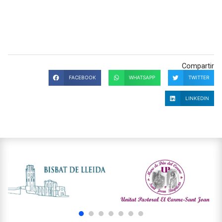
Compartir
FACEBOOK
WHATSAPP
TWITTER
LINKEDIN
1
2
3
4
5
6
7