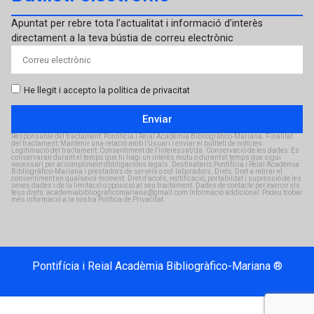
Apuntat per rebre tota l’actualitat i informació d’interès
directament a la teva bústia de correu electrònic
He llegit i accepto la política de privacitat
Enviar
Responsable del tractament: Pontifícia i Reial Acadèmia Bibliogràfico-Mariana. Finalitat
del tractament: Mantenir una relació amb l’Usuari i enviar el butlletí de notícies.
Legitimació del tractament: Consentiment de l’interessat/da. Conservació de les dades: Es
conservaran durant el temps que hi hagi un interès mutu o durant el temps que sigui
necessari per al compliment d’obligacions legals. Destinataris:Pontifícia i Reial Acadèmia
Bibliogràfico-Mariana i prestadors de serveis o col·laboradors. Drets: Dret a retirar el
consentiment en qualsevol moment. Dret d’accés, rectificació, portabilitat i supressió de les
seves dades i de la limitació o oposició al seu tractament. Dades de contacte per exercir els
teus drets: academiabibliograficomariana@gmail.com Informació addicional: Podeu trobar
més informació a la nostra Política de Privacitat.
Pontifícia i Reial Acadèmia Bibliogràfico-Mariana ®