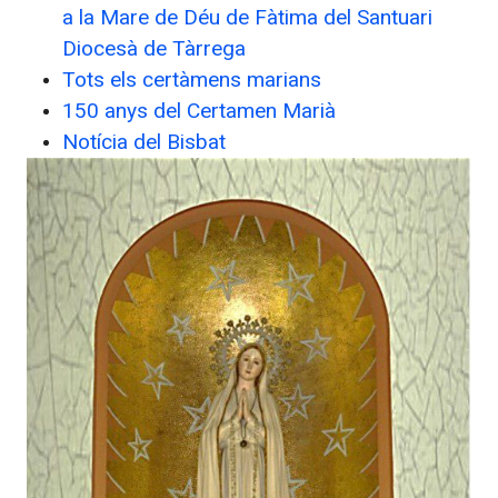
a la Mare de Déu de Fàtima del Santuari
Diocesà de Tàrrega
Tots els certàmens marians
150 anys del Certamen Marià
Notícia del Bisbat