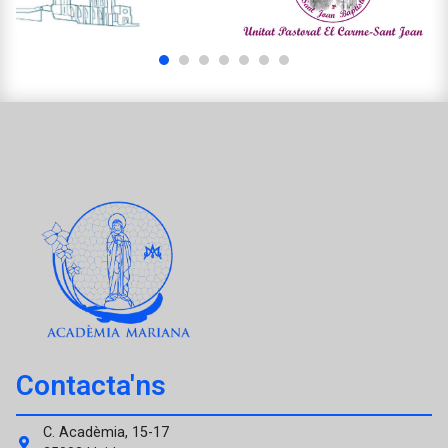
1
2
3
4
5
6
7
Contacta'ns
C. Acadèmia, 15-17