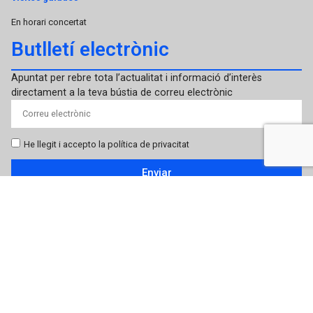
En horari concertat
Butlletí electrònic
Apuntat per rebre tota l’actualitat i informació d’interès
directament a la teva bústia de correu electrònic
He llegit i accepto la política de privacitat
Enviar
Responsable del tractament: Pontifícia i Reial Acadèmia Bibliogràfico-Mariana. Finalitat
del tractament: Mantenir una relació amb l’Usuari i enviar el butlletí de notícies.
Legitimació del tractament: Consentiment de l’interessat/da. Conservació de les dades: Es
conservaran durant el temps que hi hagi un interès mutu o durant el temps que sigui
necessari per al compliment d’obligacions legals. Destinataris:Pontifícia i Reial Acadèmia
Bibliogràfico-Mariana i prestadors de serveis o col·laboradors. Drets: Dret a retirar el
consentiment en qualsevol moment. Dret d’accés, rectificació, portabilitat i supressió de les
seves dades i de la limitació o oposició al seu tractament. Dades de contacte per exercir els
teus drets: academiabibliograficomariana@gmail.com Informació addicional: Podeu trobar
més informació a la nostra Política de Privacitat.