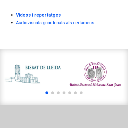
Videos i reportatges
Audiovisuals guardonals als certàmens
1
2
3
4
5
6
7