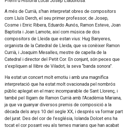
Premi d’Història Local Josep Lladonosa.
A més de Currià, s’han interpretat obres de compositors
com Lluís Derch, el seu primer professor; de Josep,
Cosme i Enric Ribera, Eduardo Aunós, Ramon Esteve, Joan
Baptista i Joan Lamote, així com música de dos
compositors de Lleida que estan vius: Hug Banyeres,
organista de la Catedral de Lleida, que va conèixer Ramon
Currià, i Joaquim Mesalles, mestre de capella de la
Catedral i director del Petit Cor. En conjunt, són peces que
s’expliquen al llibre de Viladot, la seva “banda sonora”.
Ha estat un concert molt emotiu i amb una magnífica
interpretació que ha estat molt ovacionada pel nombrós
públic aplegat en el marc incomparable de Sant Llorenç, i
també pel lligam de Ramon Currià amb l’Acadèmia Mariana,
ja que va guanyar diversos premis de composició a la
dècada dels anys 10 del segle XX, i després va formar part
del jurat. Des del cor de l’església, Iolanda Dolcet ens ha
tocat el cor posant veu als temes marians que han acabat