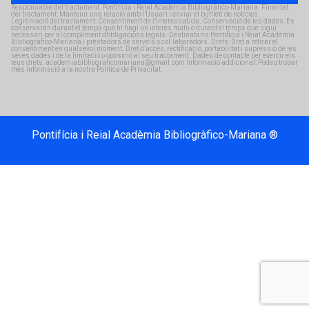
Responsable del tractament: Pontifícia i Reial Acadèmia Bibliogràfico-Mariana. Finalitat
del tractament: Mantenir una relació amb l’Usuari i enviar el butlletí de notícies.
Legitimació del tractament: Consentiment de l’interessat/da. Conservació de les dades: Es
conservaran durant el temps que hi hagi un interès mutu o durant el temps que sigui
necessari per al compliment d’obligacions legals. Destinataris:Pontifícia i Reial Acadèmia
Bibliogràfico-Mariana i prestadors de serveis o col·laboradors. Drets: Dret a retirar el
consentiment en qualsevol moment. Dret d’accés, rectificació, portabilitat i supressió de les
seves dades i de la limitació o oposició al seu tractament. Dades de contacte per exercir els
teus drets: academiabibliograficomariana@gmail.com Informació addicional: Podeu trobar
més informació a la nostra Política de Privacitat.
Pontifícia i Reial Acadèmia Bibliogràfico-Mariana ®