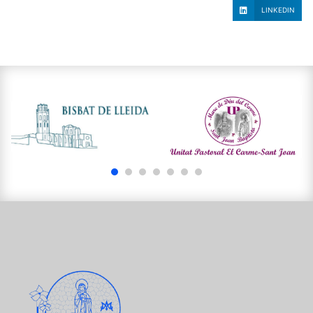
LINKEDIN
1
2
3
4
5
6
7