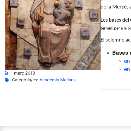
de la Mercè, 
Les bases del 
termini per a la p
El solemne ac
Bases 
en
en
1 març 2018
Categoria/es:
Acadèmia Mariana