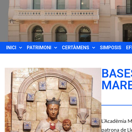
INICI
PATRIMONI
CERTÀMENS
SIMPOSIS
EF
BASE
MARE
L
’Acadèmia Ma
patrona de Ll