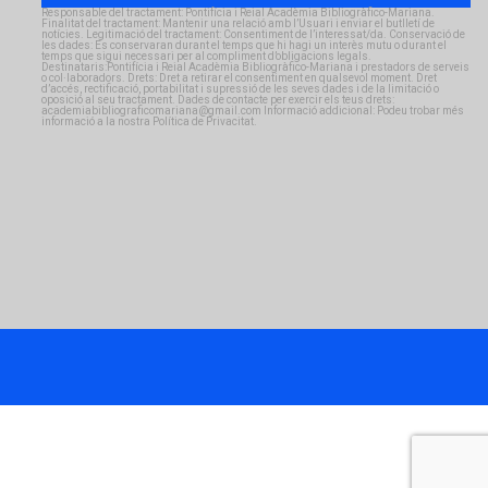
Responsable del tractament: Pontifícia i Reial Acadèmia Bibliogràfico-Mariana.
Finalitat del tractament: Mantenir una relació amb l’Usuari i enviar el butlletí de
notícies. Legitimació del tractament: Consentiment de l’interessat/da. Conservació de
les dades: Es conservaran durant el temps que hi hagi un interès mutu o durant el
temps que sigui necessari per al compliment d’obligacions legals.
Destinataris:Pontifícia i Reial Acadèmia Bibliogràfico-Mariana i prestadors de serveis
o col·laboradors. Drets: Dret a retirar el consentiment en qualsevol moment. Dret
d’accés, rectificació, portabilitat i supressió de les seves dades i de la limitació o
oposició al seu tractament. Dades de contacte per exercir els teus drets:
academiabibliograficomariana@gmail.com Informació addicional: Podeu trobar més
informació a la nostra Política de Privacitat.