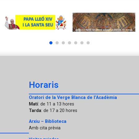
1
2
3
4
5
6
7
Horaris
Oratori de la Verge Blanca de l’Acadèmia
Matí
: de 11 a 13 hores
Tarda
: de 17 a 20 hores
Arxiu – Biblioteca
Amb cita prèvia