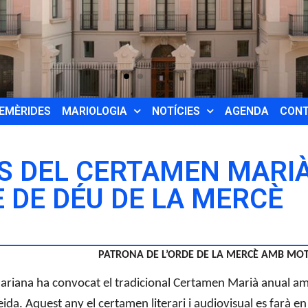
EMÈRIDES
MARIOLOGIA
NOTÍCIES
AGENDA
CON
S DEL CERTAMEN MARIÀ
 DE DÉU DE LA MERCÈ
PATRONA DE L’ORDE DE LA MERCÈ AMB MOTI
riana ha convocat el tradicional Certamen Marià anual amb
eida. Aquest any el certamen literari i audiovisual es farà 