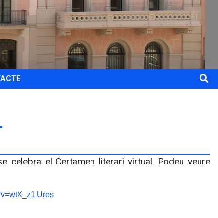
TACTE
L
e celebra el Certamen literari virtual. Podeu veure
?
v=wtX_z1lUres