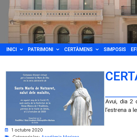
INICI
PATRIMONI
CERTÀMENS
SIMPOSIS
EF
CERT
Avui, dia 2 
l’estrena a l
1 octubre 2020
Categoria/es:
Acadèmia Mariana