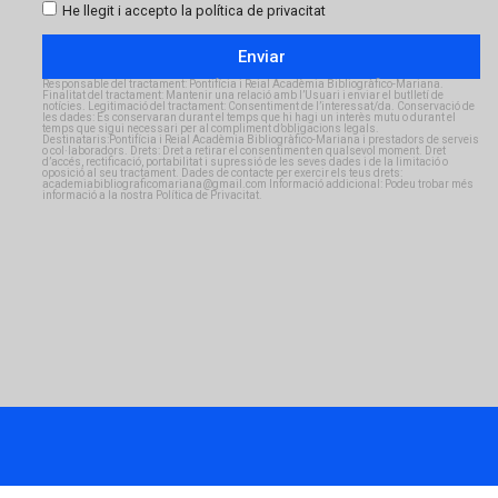
He llegit i accepto la política de privacitat
Enviar
Responsable del tractament: Pontifícia i Reial Acadèmia Bibliogràfico-Mariana.
Finalitat del tractament: Mantenir una relació amb l’Usuari i enviar el butlletí de
notícies. Legitimació del tractament: Consentiment de l’interessat/da. Conservació de
les dades: Es conservaran durant el temps que hi hagi un interès mutu o durant el
temps que sigui necessari per al compliment d’obligacions legals.
Destinataris:Pontifícia i Reial Acadèmia Bibliogràfico-Mariana i prestadors de serveis
o col·laboradors. Drets: Dret a retirar el consentiment en qualsevol moment. Dret
d’accés, rectificació, portabilitat i supressió de les seves dades i de la limitació o
oposició al seu tractament. Dades de contacte per exercir els teus drets:
academiabibliograficomariana@gmail.com Informació addicional: Podeu trobar més
informació a la nostra Política de Privacitat.