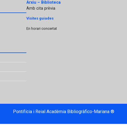
Arxiu – Biblioteca
Amb cita prèvia
Visites guiades
En horari concertat
Pontifícia i Reial Acadèmia Bibliogràfico-Mariana ®