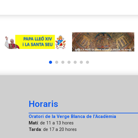
1
2
3
4
5
6
7
Horaris
Oratori de la Verge Blanca de l’Acadèmia
Matí
: de 11 a 13 hores
Tarda
: de 17 a 20 hores