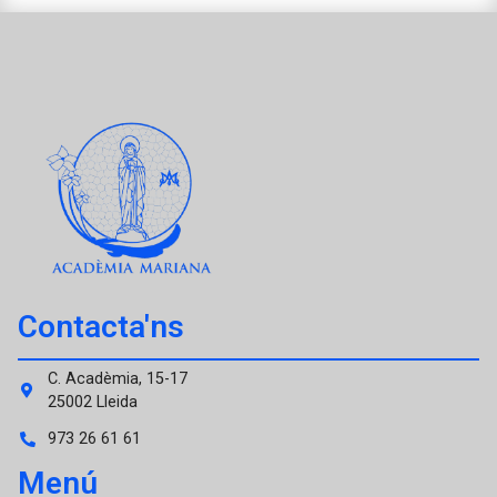
Contacta'ns
C. Acadèmia, 15-17
25002 Lleida
973 26 61 61
Menú