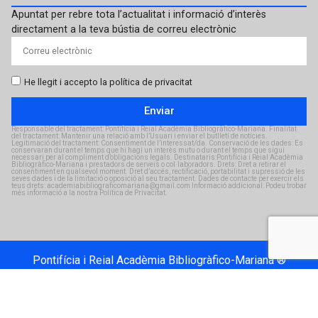
Apuntat per rebre tota l’actualitat i informació d’interès
directament a la teva bústia de correu electrònic
He llegit i accepto la política de privacitat
Enviar
Responsable del tractament: Pontifícia i Reial Acadèmia Bibliogràfico-Mariana. Finalitat
del tractament: Mantenir una relació amb l’Usuari i enviar el butlletí de notícies.
Legitimació del tractament: Consentiment de l’interessat/da. Conservació de les dades: Es
conservaran durant el temps que hi hagi un interès mutu o durant el temps que sigui
necessari per al compliment d’obligacions legals. Destinataris:Pontifícia i Reial Acadèmia
Bibliogràfico-Mariana i prestadors de serveis o col·laboradors. Drets: Dret a retirar el
consentiment en qualsevol moment. Dret d’accés, rectificació, portabilitat i supressió de les
seves dades i de la limitació o oposició al seu tractament. Dades de contacte per exercir els
teus drets: academiabibliograficomariana@gmail.com Informació addicional: Podeu trobar
més informació a la nostra Política de Privacitat.
Pontifícia i Reial Acadèmia Bibliogràfico-Mariana ®