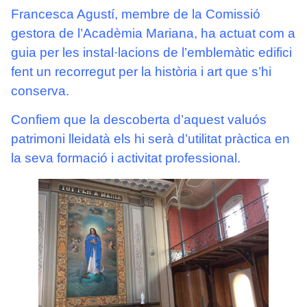
Francesca Agustí, membre de la Comissió
gestora de l’Acadèmia Mariana, ha actuat com a
guia per les instal·lacions de l’emblemàtic edifici
fent un recorregut per la història i art que s’hi
conserva.
Confiem que la descoberta d’aquest valuós
patrimoni lleidatà els hi serà d’utilitat pràctica en
la seva formació i activitat professional.