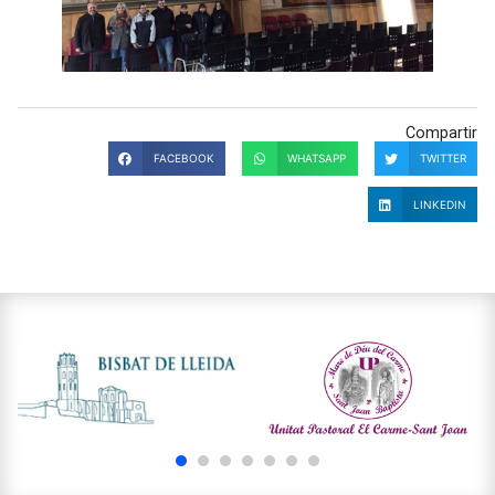
Compartir
FACEBOOK
WHATSAPP
TWITTER
LINKEDIN
1
2
3
4
5
6
7