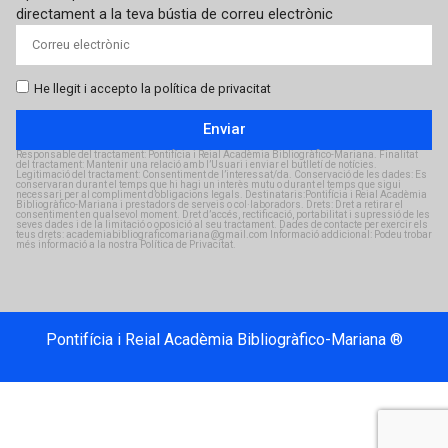
directament a la teva bústia de correu electrònic
He llegit i accepto la política de privacitat
Enviar
Responsable del tractament: Pontifícia i Reial Acadèmia Bibliogràfico-Mariana. Finalitat
del tractament: Mantenir una relació amb l’Usuari i enviar el butlletí de notícies.
Legitimació del tractament: Consentiment de l’interessat/da. Conservació de les dades: Es
conservaran durant el temps que hi hagi un interès mutu o durant el temps que sigui
necessari per al compliment d’obligacions legals. Destinataris:Pontifícia i Reial Acadèmia
Bibliogràfico-Mariana i prestadors de serveis o col·laboradors. Drets: Dret a retirar el
consentiment en qualsevol moment. Dret d’accés, rectificació, portabilitat i supressió de les
seves dades i de la limitació o oposició al seu tractament. Dades de contacte per exercir els
teus drets: academiabibliograficomariana@gmail.com Informació addicional: Podeu trobar
més informació a la nostra Política de Privacitat.
Pontifícia i Reial Acadèmia Bibliogràfico-Mariana ®