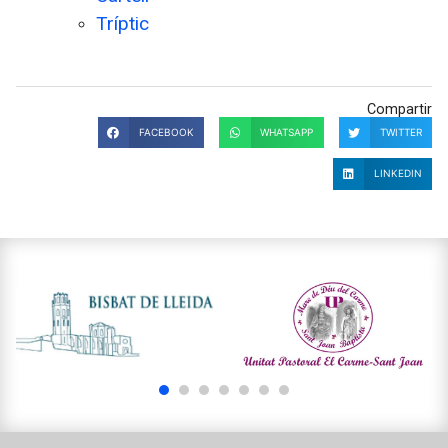
Tríptic
Compartir
FACEBOOK
WHATSAPP
TWITTER
LINKEDIN
1
2
3
4
5
6
7