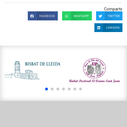
Compartir
FACEBOOK
WHATSAPP
TWITTER
LINKEDIN
1
2
3
4
5
6
7