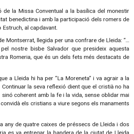
ó de la Missa Conventual a la basílica del monestir
itat benedictina i amb la participació dels romers de
 Estruch, al capdavant.
de Montserrat, llegida per una confrare de Lleida: “…
 pel nostre bisbe Salvador que presideix aquesta
tra Romeria, que és un dels fets més destacats de
ue a Lleida hi ha per “La Moreneta” i va agrair a la
 Continuar la seva reflexió dient que el cristià no ha
 sinó coherent amb la fe i la vida, sense oblidar mai
r convidà els cristians a viure segons els manaments
da any de quatre caixes de préssecs de Lleida i dos
ia es va entregar la bandera de la ciutat de Lleida