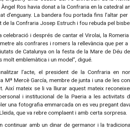
e Àngel Ros havia donat a la Confraria en la catedral 
at d’enguany. La bandera fou portada fins l’altar pe
t de la Confraria Josep Estruch i fou rebuda pel bisbe
la celebració i després de cantar el Virolai, la Romeri
metre als confrares i romers la rellevància que per a 
iutats de Catalunya on la festa de la Mare de Déu de
s molt emblemàtica i un model”, digué.
nalitzar l’acte, el president de la Confraria en no
 Mª Mercè García, membre de junta i una de les conf
. Així mateix se li va lliurar aquest mateix reconei
ersonal i institucional de la Paeria a les activitats 
ler una fotografia emmarcada on es veu pregant dava
Lleida, que va rebre complaent i amb certa sorpresa.
n continuar amb un dinar de germanor i la tradicional