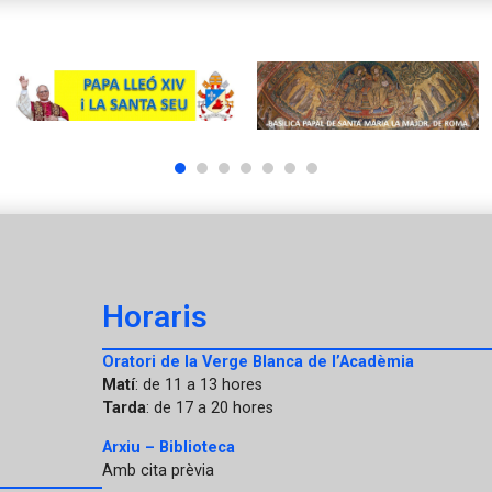
1
2
3
4
5
6
7
Horaris
Oratori de la Verge Blanca de l’Acadèmia
Matí
: de 11 a 13 hores
Tarda
: de 17 a 20 hores
Arxiu – Biblioteca
Amb cita prèvia