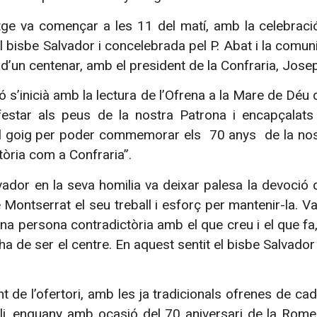
tge va començar a les 11 del matí, amb la celebraci
l bisbe Salvador i concelebrada pel P. Abat i la comun
d’un centenar, amb el president de la Confraria, Josep
ó s’inicià amb la lectura de l’Ofrena a la Mare de Déu 
estar als peus de la nostra Patrona i encapçalats
 el goig per poder commemorar els 70 anys de la nos
stòria com a Confraria”.
vador en la seva homilia va deixar palesa la devoció q
 Montserrat el seu treball i esforç per mantenir-la. Va
na persona contradictòria amb el que creu i el que fa,
ha de ser el centre. En aquest sentit el bisbe Salvado
 de l’ofertori, amb les ja tradicionals ofrenes de ca
li, enguany amb ocasió del 70 aniversari de la Romer