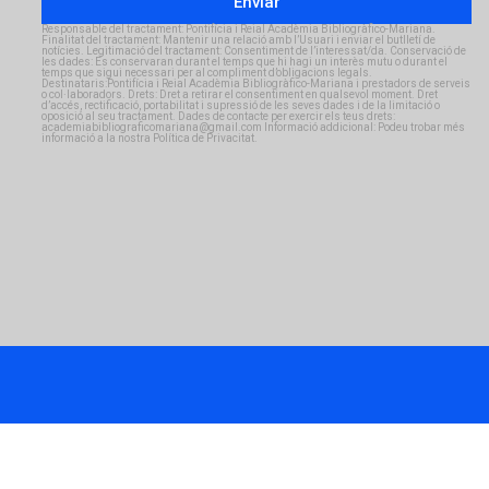
Enviar
Responsable del tractament: Pontifícia i Reial Acadèmia Bibliogràfico-Mariana.
Finalitat del tractament: Mantenir una relació amb l’Usuari i enviar el butlletí de
notícies. Legitimació del tractament: Consentiment de l’interessat/da. Conservació de
les dades: Es conservaran durant el temps que hi hagi un interès mutu o durant el
temps que sigui necessari per al compliment d’obligacions legals.
Destinataris:Pontifícia i Reial Acadèmia Bibliogràfico-Mariana i prestadors de serveis
o col·laboradors. Drets: Dret a retirar el consentiment en qualsevol moment. Dret
d’accés, rectificació, portabilitat i supressió de les seves dades i de la limitació o
oposició al seu tractament. Dades de contacte per exercir els teus drets:
academiabibliograficomariana@gmail.com Informació addicional: Podeu trobar més
informació a la nostra Política de Privacitat.