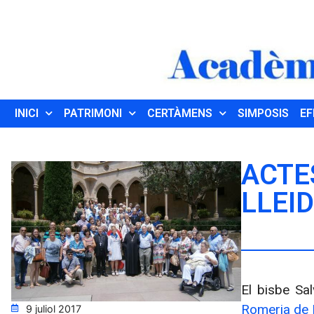
INICI
PATRIMONI
CERTÀMENS
SIMPOSIS
EF
ACTE
LLEI
El bisbe Sa
Romeria de 
9 juliol 2017