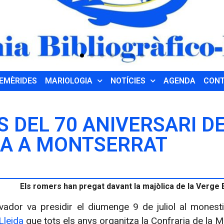
EMÈRIDES
MARIOLOGIA
NOTÍCIES
AGENDA
CON
S DEL 70 ANIVERSARI D
DA A MONTSERRAT
Els romers han pregat davant la majòlica de la Verge 
lvador va presidir el diumenge 9 de juliol al monest
Lleida
que tots els anys organitza la Confraria de la 