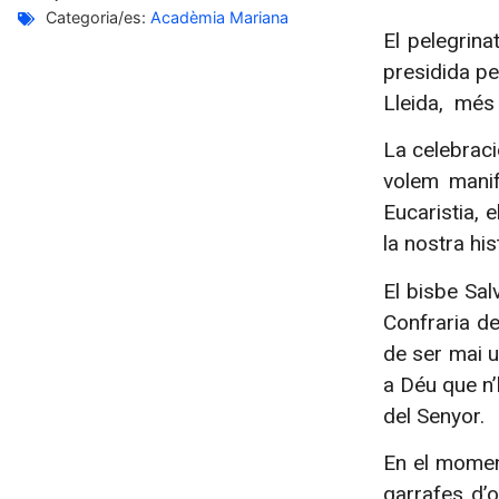
Categoria/es:
Acadèmia Mariana
El pelegrina
presidida pe
Lleida, més 
La celebraci
volem manif
Eucaristia,
la nostra hi
El bisbe Sal
Confraria de
de ser mai u
a Déu que n’
del Senyor.
En el moment
garrafes d’o