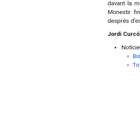
davant la m
Monestir fi
després d’es
Jordi Curcó
Notíci
Bi
Tot