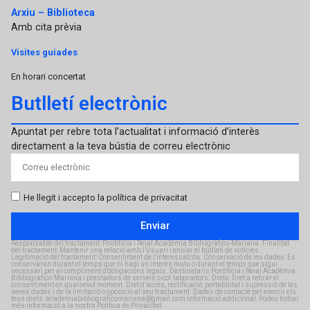
Arxiu – Biblioteca
Amb cita prèvia
Visites guiades
En horari concertat
Butlletí electrònic
Apuntat per rebre tota l’actualitat i informació d’interès
directament a la teva bústia de correu electrònic
He llegit i accepto la política de privacitat
Enviar
Responsable del tractament: Pontifícia i Reial Acadèmia Bibliogràfico-Mariana. Finalitat
del tractament: Mantenir una relació amb l’Usuari i enviar el butlletí de notícies.
Legitimació del tractament: Consentiment de l’interessat/da. Conservació de les dades: Es
conservaran durant el temps que hi hagi un interès mutu o durant el temps que sigui
necessari per al compliment d’obligacions legals. Destinataris:Pontifícia i Reial Acadèmia
Bibliogràfico-Mariana i prestadors de serveis o col·laboradors. Drets: Dret a retirar el
consentiment en qualsevol moment. Dret d’accés, rectificació, portabilitat i supressió de les
seves dades i de la limitació o oposició al seu tractament. Dades de contacte per exercir els
teus drets: academiabibliograficomariana@gmail.com Informació addicional: Podeu trobar
més informació a la nostra Política de Privacitat.